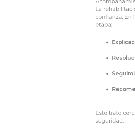
Acompañamient
La rehabilitac
confianza. En 
etapa:
Explicac
Resoluc
Seguimi
Recome
Este trato cer
seguridad.