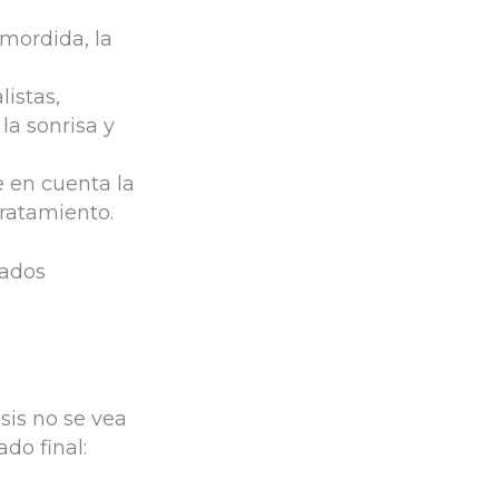
 mordida, la
listas,
la sonrisa y
e en cuenta la
tratamiento.
tados
sis no se vea
ado final: