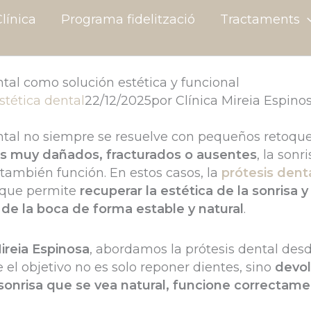
línica
Programa fidelització
Tractaments
ntal como solución estética y funcional
stética dental
22/12/2025
por
Clínica Mireia Espino
ental no siempre se resuelve con pequeños retoqu
s muy dañados, fracturados o ausentes
, la sonr
también función. En estos casos, la
prótesis dent
n que permite
recuperar la estética de la sonrisa y 
 de la boca de forma estable y natural
.
Mireia Espinosa
, abordamos la prótesis dental des
e el objetivo no es solo reponer dientes, sino
devol
sonrisa que se vea natural, funcione correctame