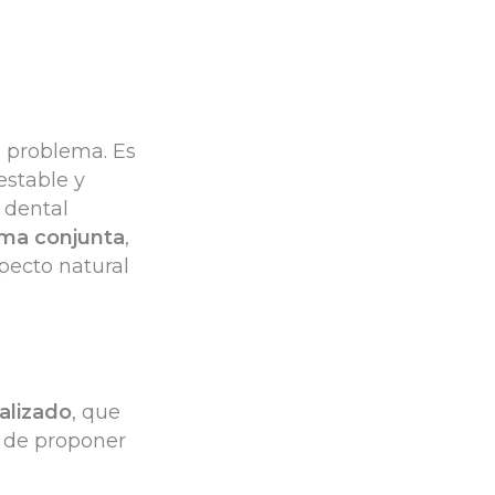
l problema. Es
estable y
 dental
orma conjunta
,
pecto natural
alizado
, que
s de proponer