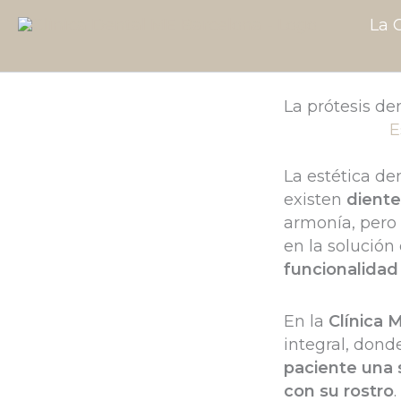
Vés
La C
al
contingut
La prótesis de
E
La estética d
existen
diente
armonía, pero 
en la solució
funcionalidad
En la
Clínica 
integral, dond
paciente una 
con su rostro
.