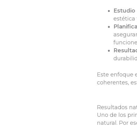
Estudio
estética 
Planific
aseguran
funcione
Resulta
durabili
Este enfoque e
coherentes, es
Resultados nat
Uno de los pri
natural. Por es