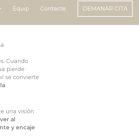
Equip
Contacte
DEMANAR CITA
sa
es. Cuando
isa pierde
al
se convierte
la
de una visión
ver al
nte y encaje