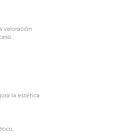
a valoración
caso.
ora la estética
ético,