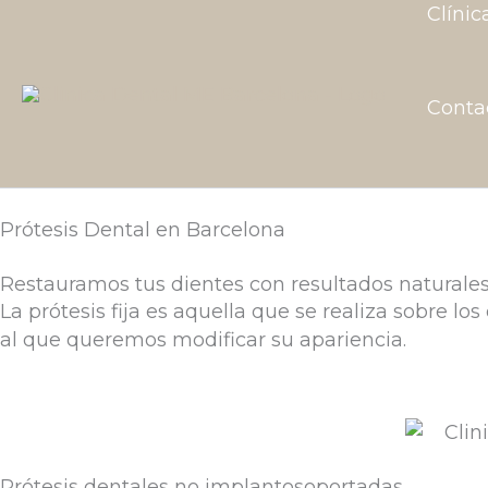
Ir
Clínic
al
contenido
Conta
Prótesis Dental en Barcelona
Restauramos tus dientes con resultados naturale
La prótesis fija es aquella que se realiza sobre l
al que queremos modificar su apariencia.
Prótesis dentales no implantosoportadas