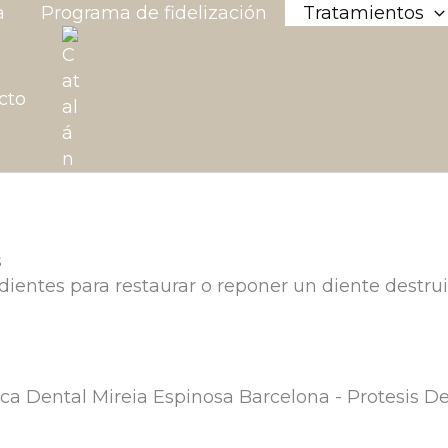
a
Programa de fidelización
Tratamientos
cto
s
os dientes para restaurar o reponer un diente destr