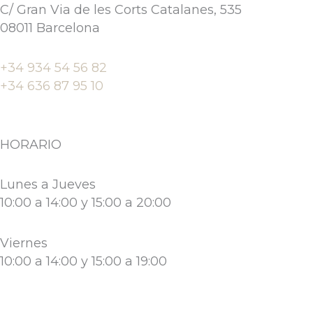
C/ Gran Via de les Corts Catalanes, 535
e
t
08011 Barcelona
b
a
+34 934 54 56 82
o
g
+34 636 87 95 10
o
r
HORARIO
k
a
Lunes a Jueves
-
m
10:00 a 14:00 y 15:00 a 20:00
f
Viernes
10:00 a 14:00 y 15:00 a 19:00