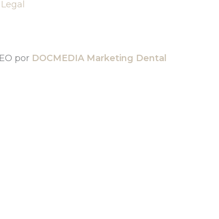
 Legal
SEO por
DOCMEDIA Marketing Dental
ros por WhatsApp
Completa tus datos para iniciar la conversación.