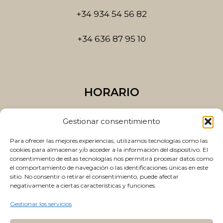
f
+34 934 54 56 82
+34 636 87 95 10
HORARIO
Lunes a Jueves
Gestionar consentimiento
10:00 a 14:00 y 15:00 a 20:00
Para ofrecer las mejores experiencias, utilizamos tecnologías como las
Viernes
cookies para almacenar y/o acceder a la información del dispositivo. El
consentimiento de estas tecnologías nos permitirá procesar datos como
10:00 a 14:00 y 15:00 a 19:00
el comportamiento de navegación o las identificaciones únicas en este
sitio. No consentir o retirar el consentimiento, puede afectar
negativamente a ciertas características y funciones.
Gestionar los servicios