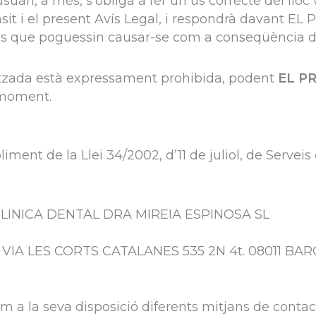
usuari, a més, s’obliga a fer un ús correcte del llo
trànsit i el present Avís Legal, i respondrà davant
icis que poguessin causar-se com a conseqüència d
oritzada està expressament prohibida, podent
EL P
l moment.
iment de la Llei 34/2002, d’11 de juliol, de Serveis
: CLINICA DENTAL DRA MIREIA ESPINOSA SL
RAN VIA LES CORTS CATALANES 535 2N 4t. 08011 B
 a la seva disposició diferents mitjans de conta