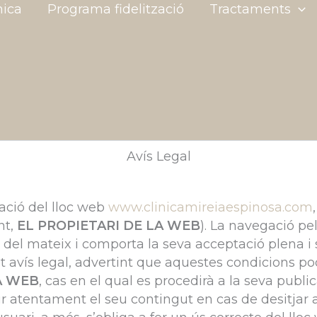
nica
Programa fidelització
Tractaments
Avís Legal
tzació del lloc web
www.clinicamireiaespinosa.com
nt,
EL PROPIETARI DE LA WEB
). La navegació pe
del mateix i comporta la seva acceptació plena i 
 avís legal, advertint que aquestes condicions po
A WEB
, cas en el qual es procedirà a la seva publ
r atentament el seu contingut en cas de desitjar ac