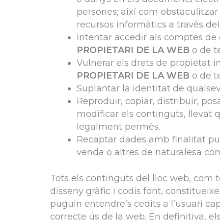
persones; així com obstaculitzar 
recursos informàtics a través del
Intentar accedir als comptes de c
PROPIETARI DE LA WEB
o de te
Vulnerar els drets de propietat in
PROPIETARI DE LA WEB
o de te
Suplantar la identitat de qualsevo
Reproduir, copiar, distribuir, po
modificar els continguts, llevat 
legalment permès.
Recaptar dades amb finalitat pub
venda o altres de naturalesa com
Tots els continguts del lloc web, com te
disseny gràfic i codis font, constituei
puguin entendre’s cedits a l’usuari cap
correcte ús de la web. En definitiva, e