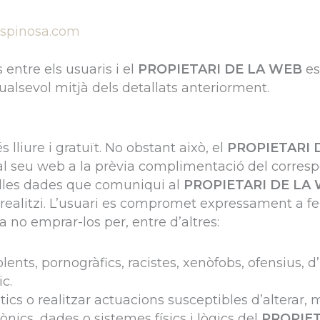
espinosa.com
 entre els usuaris i el
PROPIETARI DE LA WEB
es
qualsevol mitjà dels detallats anteriorment.
s lliure i gratuït. No obstant això, el
PROPIETARI 
s al seu web a la prèvia complimentació del corresp
uelles dades que comuniqui al
PROPIETARI DE LA
realitzi. L’usuari es compromet expressament a fe
 a no emprar-los per, entre d’altres:
lents, pornogràfics, racistes, xenòfobs, ofensius, d
ic.
àtics o realitzar actuacions susceptibles d’alterar
nics, dades o sistemes físics i lògics del
PROPIET