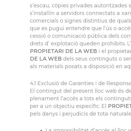
s’escau, còpies privades autoritzades 
s’instal·lin a servidors connectats a xa
comercials o signes distintius de qual
que es pugui entendre que l’ús o accés 
cessió o comunicació pública dels cont
drets d’ explotació queden prohibits. L
PROPIETARI DE LA WEB
i el propieta
DE LA WEB
dels seus continguts o ser
als materials posats a disposició en aq
4.1 Exclusió de Garanties i de Responsabi
El contingut del present lloc web és d
plenament l’accés a tots els continguts, 
per a un objectiu específic. El
PROPIE
pels danys i perjudicis de tota natural
La impossibilitat d’accés al lloc 