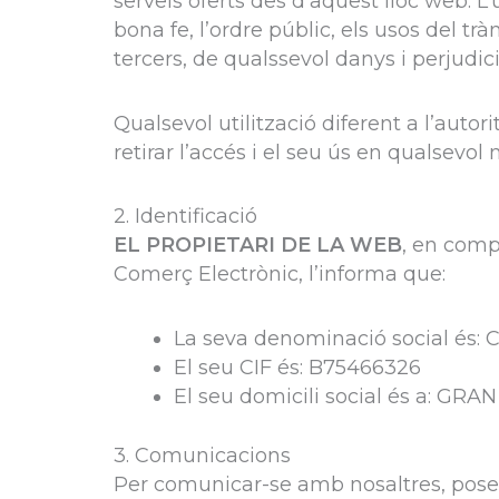
serveis oferts des d’aquest lloc web. L’
bona fe, l’ordre públic, els usos del 
tercers, de qualssevol danys i perjud
Qualsevol utilització diferent a l’aut
retirar l’accés i el seu ús en qualsevo
2. Identificació
EL PROPIETARI DE LA WEB
, en compl
Comerç Electrònic, l’informa que:
La seva denominació social és
El seu CIF és: B75466326
El seu domicili social és a: G
3. Comunicacions
Per comunicar-se amb nosaltres, posem