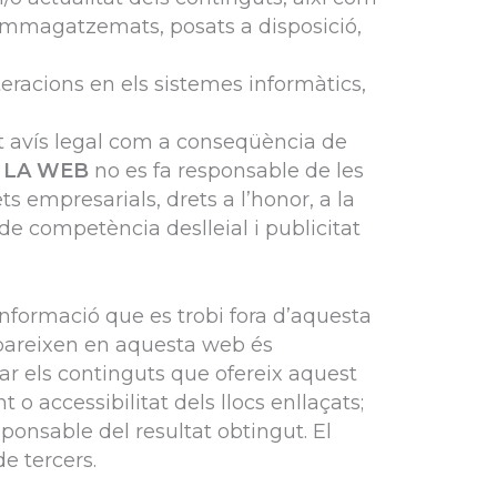
, emmagatzemats, posats a disposició,
teracions en els sistemes informàtics,
sent avís legal com a conseqüència de
 LA WEB
no es fa responsable de les
ts empresarials, drets a l’honor, a la
 de competència deslleial i publicitat
informació que es trobi fora d’aquesta
apareixen en aquesta web és
iar els continguts que ofereix aquest
o accessibilitat dels llocs enllaçats;
ponsable del resultat obtingut. El
e tercers.