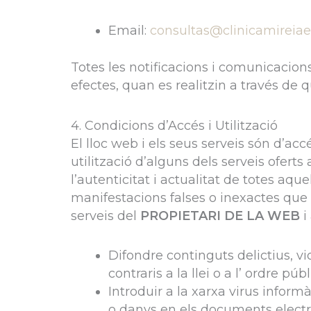
Email:
consultas@clinicamireia
Totes les notificacions i comunicacions
efectes, quan es realitzin a través de 
4. Condicions d’Accés i Utilització
El lloc web i els seus serveis són d’accé
utilització d’alguns dels serveis ofert
l’autenticitat i actualitat de totes aq
manifestacions falses o inexactes que 
serveis del
PROPIETARI DE LA WEB
i
Difondre continguts delictius, vio
contraris a la llei o a l’ ordre públ
Introduir a la xarxa virus inform
o danys en els documents electrò