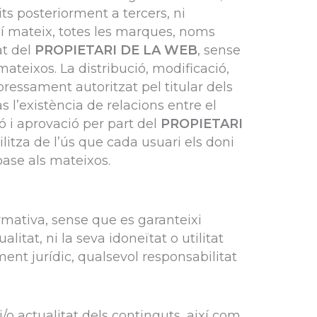
ts posteriorment a tercers, ni
Així mateix, totes les marques, noms
at del
PROPIETARI DE LA WEB
, sense
mateixos. La distribució, modificació,
ressament autoritzat pel titular dels
 l’existència de relacions entre el
ió i aprovació per part del
PROPIETARI
litza de l’ús que cada usuari els doni
base als mateixos.
rmativa, sense que es garanteixi
litat, ni la seva idoneïtat o utilitat
ent jurídic, qualsevol responsabilitat
 i/o actualitat dels continguts, així com