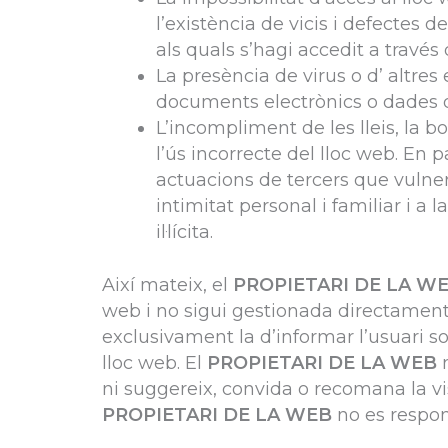
l’existència de vicis i defectes
als quals s’hagi accedit a través 
La presència de virus o d’ altre
documents electrònics o dades d
L’incompliment de les lleis, la bo
l’ús incorrecte del lloc web. En pa
actuacions de tercers que vulnerin
intimitat personal i familiar i a
il·lícita.
Així mateix, el
PROPIETARI DE LA W
web i no sigui gestionada directament
exclusivament la d’informar l’usuari so
lloc web. El
PROPIETARI DE LA WEB
n
ni suggereix, convida o recomana la vi
PROPIETARI DE LA WEB
no es respons