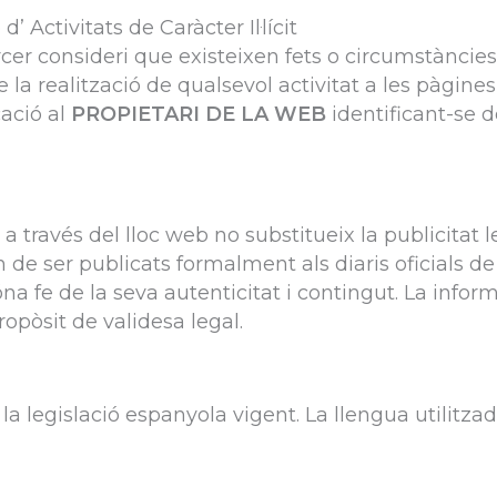
 Activitats de Caràcter Il·lícit
er consideri que existeixen fets o circumstàncies qu
e la realització de qualsevol activitat a les pàgine
cació al
PROPIETARI DE LA WEB
identificant-se 
a través del lloc web no substitueix la publicitat le
n de ser publicats formalment als diaris oficials d
na fe de la seva autenticitat i contingut. La info
opòsit de validesa legal.
a legislació espanyola vigent. La llengua utilitzada