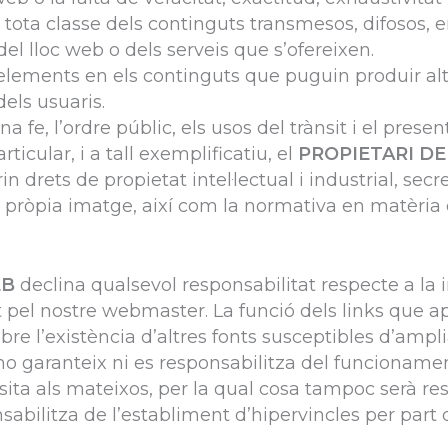
 de tota classe dels continguts transmesos, difosos
del lloc web o dels serveis que s’ofereixen.
s elements en els continguts que puguin produir al
els usuaris.
na fe, l’ordre públic, els usos del trànsit i el pre
rticular, i a tall exemplificatiu, el
PROPIETARI DE
 drets de propietat intel·lectual i industrial, secre
 la pròpia imatge, així com la normativa en matèria
EB
declina qualsevol responsabilitat respecte a la 
 pel nostre webmaster. La funció dels links que 
bre l’existència d’altres fonts susceptibles d’ampl
o garanteix ni es responsabilitza del funcionament 
sita als mateixos, per la qual cosa tampoc serà res
abilitza de l’establiment d’hipervincles per part d