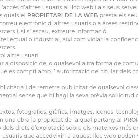
l’accés d’altres usuaris al lloc web i als seus ser
s quals el
PROPIETARI DE LA WEB
presta els seus
orreu electrònic d’ altres usuaris o a àrees restri
rcers i, si s’ escau, extreure informació.
tel·lectual o industrial, així com violar la confidenc
rcers.
l altre usuari.
sar a disposició de, o qualsevol altra forma de com
que es compti amb l’ autorització del titular dels c
licitària i de remetre publicitat de qualsevol cla
ercial sense que hi hagi la seva prèvia sol·licitud
xtos, fotografies, gràfics, imatges, icones, tecnol
xen una obra la propietat de la qual pertany al
PROP
 dels drets d’explotació sobre els mateixos més en
ls usuaris que accedeixin a aquest lloc web poden vi