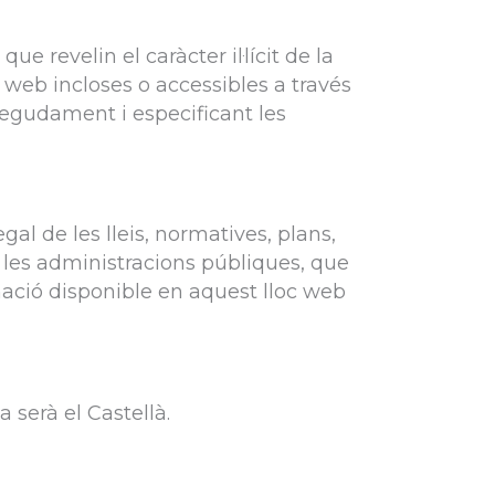
e revelin el caràcter il·lícit de la
s web incloses o accessibles a través
degudament i especificant les
gal de les lleis, normatives, plans,
e les administracions públiques, que
rmació disponible en aquest lloc web
 serà el Castellà.