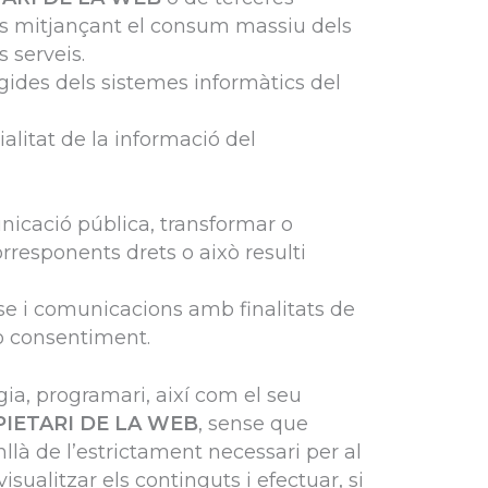
veis mitjançant el consum massiu dels
 serveis.
ngides dels sistemes informàtics del
ialitat de la informació del
unicació pública, transformar o
orresponents drets o això resulti
sse i comunicacions amb finalitats de
 o consentiment.
ogia, programari, així com el seu
IETARI DE LA WEB
, sense que
llà de l’estrictament necessari per al
sualitzar els continguts i efectuar, si