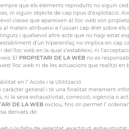
sempre que els elements reproduïts no siguin cedi
rxes, ni siguin objecte de cap tipus d’explotació. 
sevol classe que apareixen al lloc web són propiet
al mateix atribueixi a l’usuari cap dret sobre els 
inguts i qualsevol altre acte que no hagi estat exp
’establiment d’un hiperenllaç no implica en cap cas
ri del lloc web en la qual s’estableixi, ni l’acceptac
veis. El
PROPIETARI DE LA WEB
no es responsabi
uest lloc web ni de les actuacions que realitzi en 
litat en l’ Accés i la Utilització
e caràcter general i té una finalitat merament info
ni la seva exhaustivitat, correcció, vigència o actua
TARI DE LA WEB
exclou, fins on permet l’ ordenam
esa derivats de:
web o la falta de veracitat, exactitud, exhaustivitat