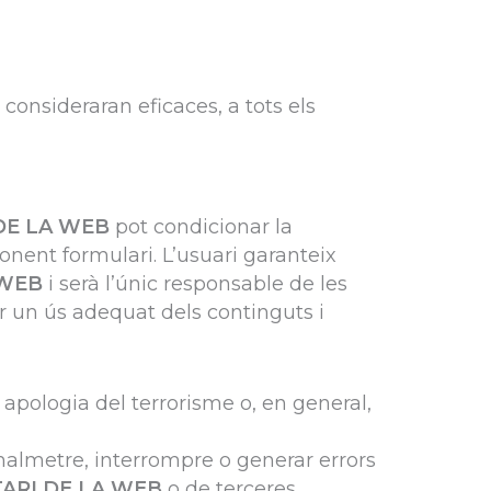
 consideraran eficaces, a tots els
DE LA WEB
pot condicionar la
onent formulari. L’usuari garanteix
 WEB
i serà l’únic responsable de les
r un ús adequat dels continguts i
’ apologia del terrorisme o, en general,
, malmetre, interrompre o generar errors
ARI DE LA WEB
o de terceres