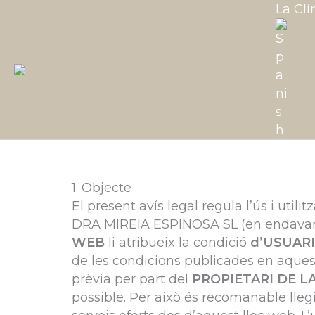
Vés
La Clí
al
contingut
1. Objecte
El present avís legal regula l’ús i utili
DRA MIREIA ESPINOSA SL (en endava
WEB
li atribueix la condició
d’USUARI
de les condicions publicades en aquest
prèvia per part del
PROPIETARI DE L
possible. Per això és recomanable llegi