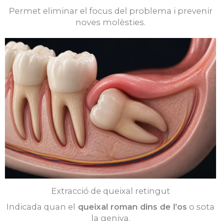
Permet eliminar el focus del problema i prevenir
noves molèsties.
Extracció de queixal retingut
Indicada quan el
queixal roman dins de l’os
o sota
la geniva.