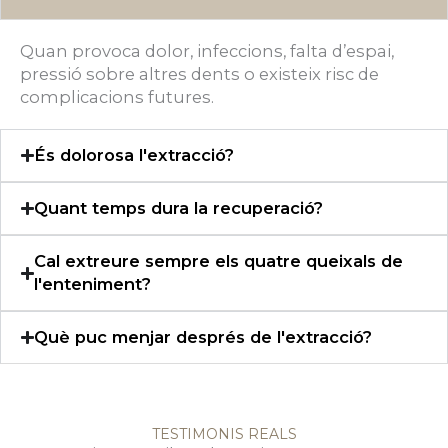
Quan provoca dolor, infeccions, falta d’espai,
pressió sobre altres dents o existeix risc de
complicacions futures.
És dolorosa l'extracció?
Quant temps dura la recuperació?
Cal extreure sempre els quatre queixals de
l'enteniment?
Què puc menjar després de l'extracció?
TESTIMONIS REALS