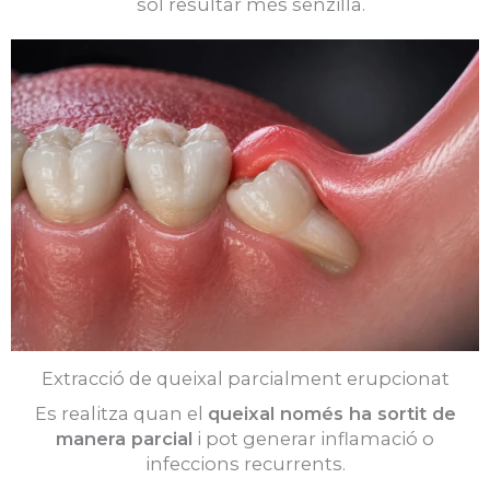
sol resultar més senzilla.
Extracció de queixal parcialment erupcionat
Es realitza quan el
queixal només ha sortit de
manera parcial
i pot generar inflamació o
infeccions recurrents.