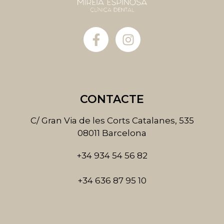
F
I
a
n
c
s
e
t
b
a
o
g
CONTACTE
o
r
k
a
C/ Gran Via de les Corts Catalanes, 535
-
m
08011 Barcelona
f
+34 934 54 56 82
+34 636 87 95 10