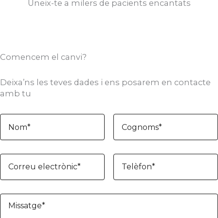
Uneix-te a milers de pacients encantats
Comencem el canvi?
Deixa’ns les teves dades i ens posarem en contacte
amb tu