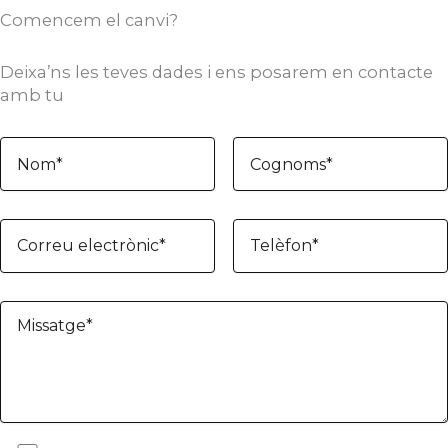
Comencem el canvi?
Deixa’ns les teves dades i ens posarem en contacte
amb tu