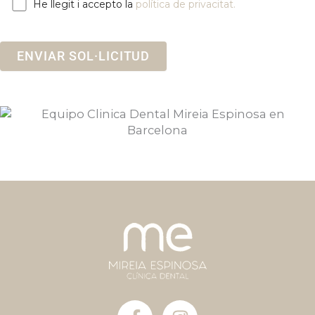
He llegit i accepto la
política de privacitat.
F
I