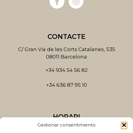
a
n
c
s
e
t
b
a
o
g
CONTACTE
o
r
k
a
C/ Gran Via de les Corts Catalanes, 535
-
m
08011 Barcelona
f
+34 934 54 56 82
+34 636 87 95 10
HORARI
Gestionar consentimiento
Dilluns a dijous