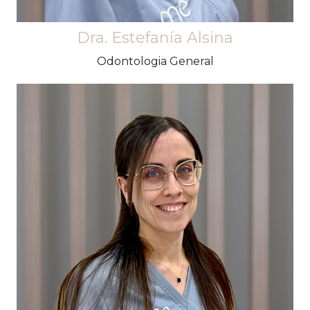
Dra. Estefanía Alsina
Odontologia General
Perfeccionista fins a la medul·la. Posseeix la
paciència i seguretat necessàries per acabar
tots els tractaments amb èxit. No hi ha
endodòncia que se li resisteixi.