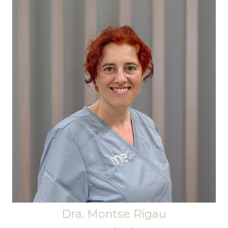
Agradable i amb do de gent. Amb més de 20
anys de dedicació a la pràctica de l'ortodòncia
en exclusiva, és capaç de resoldre els
tractaments més complicats. Li encanten tots
aquells casos que li representen un repte i que
permeten demostrar el seu enginy i
professionalitat.
Dra. Montse Rigau