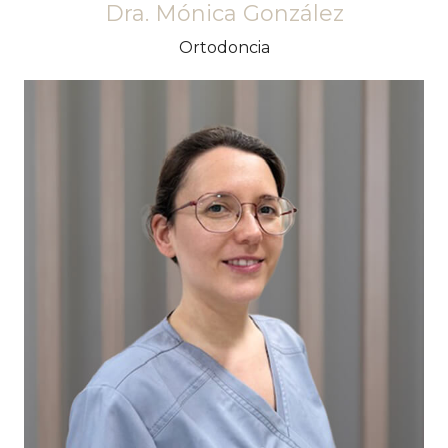
Dra. Mónica González
Ortodoncia
Destaquem la seva amabilitat i senzillesa a
l'hora de tractar els pacients. S'implica en tot
allò que fa per aconseguir sempre els millors
resultats en tots els tractaments.