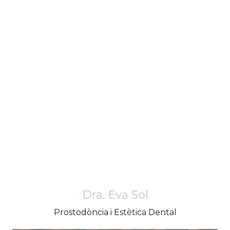
Molt alegre i riallera. És una persona de tracte
molt proper i familiar. Li encanten els grans
reptes on poder aportar el seu granet de sorra
per millorar la funció i l'estètica de la boca dels
pacients.
Dra. Eva Sol
Prostodòncia i Estètica Dental