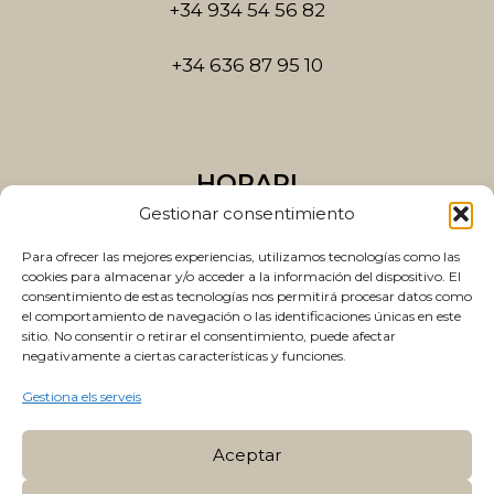
+34 934 54 56 82
+34 636 87 95 10
HORARI
Gestionar consentimiento
Dilluns a dijous
10:00 a 14:00 i 15:00 a 20:00
Para ofrecer las mejores experiencias, utilizamos tecnologías como las
cookies para almacenar y/o acceder a la información del dispositivo. El
consentimiento de estas tecnologías nos permitirá procesar datos como
Divendres
el comportamiento de navegación o las identificaciones únicas en este
10:00 a 14:00 i 15:00 a 19:00
sitio. No consentir o retirar el consentimiento, puede afectar
negativamente a ciertas características y funciones.
Gestiona els serveis
Aceptar
Política de Privacitat
|
Política de Cookies
|