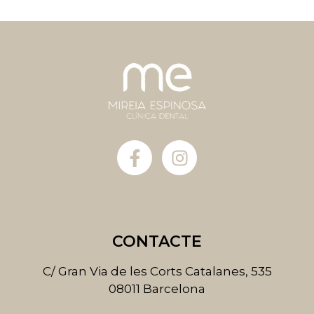
F
I
a
n
c
s
e
t
b
a
o
g
CONTACTE
o
r
k
a
C/ Gran Via de les Corts Catalanes, 535
-
m
08011 Barcelona
f