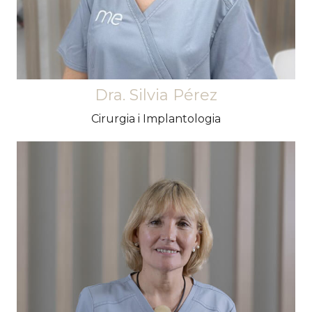
Dra. Silvia Pérez
Cirurgia i Implantologia
El seu alt grau d'implicació amb els pacients la
converteix en una peça clau a la nostra clínica.
Empàtica i molt treballadora. Sempre
disposada a ajudar tant els pacients com els
seus companys equip de la clínica. T'escoltarà i
intentarà adaptar-se sempre a tot allò que