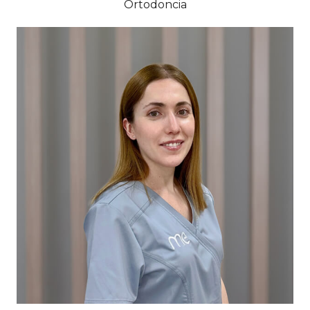
Ortodoncia
És discreta i meticulosa. Li encanta la seva
professió i ho demostra en la dedicació que
posa en l'estudi i la planificació de tots els seus
tractaments.