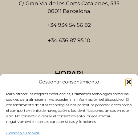
k
a
C/ Gran Via de les Corts Catalanes, 535
-
m
08011 Barcelona
f
+34 934 54 56 82
+34 636 87 95 10
HORARI
Gestionar consentimiento
Dilluns a dijous
10:00 a 14:00 i 15:00 a 20:00
Para ofrecer las mejores experiencias, utilizamos tecnologías como las
cookies para almacenar y/o acceder a la información del dispositivo. El
consentimiento de estas tecnologías nos permitirá procesar datos como
Divendres
el comportamiento de navegación o las identificaciones únicas en este
10:00 a 14:00 i 15:00 a 19:00
sitio. No consentir o retirar el consentimiento, puede afectar
negativamente a ciertas características y funciones.
Gestiona els serveis