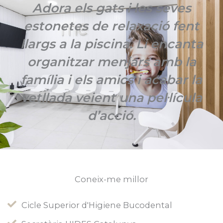
Adora els gats i les seves
estonetes de relaxació fent
llargs a la piscina. Li encanta
organitzar menjars amb la
família i els amics i acabar la
vetllada veient una pel·lícula
d’acció.
Coneix-me millor
Cicle Superior d'Higiene Bucodental