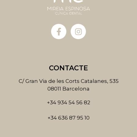
F
I
a
n
c
s
e
t
b
a
o
g
CONTACTE
o
r
k
a
C/ Gran Via de les Corts Catalanes, 535
-
m
08011 Barcelona
f
+34 934 54 56 82
+34 636 87 95 10