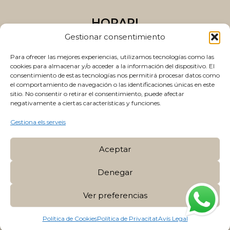
HORARI
Gestionar consentimiento
Dilluns a dijous
10:00 a 14:00 i 15:00 a 20:00
Para ofrecer las mejores experiencias, utilizamos tecnologías como las
cookies para almacenar y/o acceder a la información del dispositivo. El
consentimiento de estas tecnologías nos permitirá procesar datos como
Divendres
el comportamiento de navegación o las identificaciones únicas en este
10:00 a 14:00 i 15:00 a 19:00
sitio. No consentir o retirar el consentimiento, puede afectar
negativamente a ciertas características y funciones.
Gestiona els serveis
Aceptar
Política de Privacitat
|
Política de Cookies
|
Denegar
Avís Legal
Ver preferencias
Desenvolupat per La Fabrica del SEO | Estratègia SEO
per
DOCMEDIA Marketing Dental
Política de Cookies
Política de Privacitat
Avís Legal