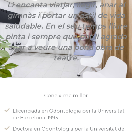
Li encanta viatjar, llegir, anar al
gimnàs i portar un estil de vida
saludable. En el seu temps lliure
pinta i sempre que pot li agrada
anar a veure una bona obra de
teatre.
Coneix-me millor
Llicenciada en Odontologia per la Universitat
de Barcelona, ​​1993
Doctora en Odontologia per la Universitat de