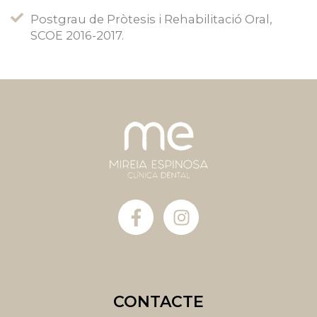
Postgrau de Pròtesis i Rehabilitació Oral,
SCOE 2016-2017.
F
I
a
n
c
s
e
t
b
a
o
g
CONTACTE
o
r