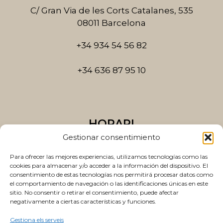
k
a
C/ Gran Via de les Corts Catalanes, 535
-
m
08011 Barcelona
f
+34 934 54 56 82
+34 636 87 95 10
HORARI
Gestionar consentimiento
Dilluns a dijous
10:00 a 14:00 i 15:00 a 20:00
Para ofrecer las mejores experiencias, utilizamos tecnologías como las
cookies para almacenar y/o acceder a la información del dispositivo. El
consentimiento de estas tecnologías nos permitirá procesar datos como
Divendres
el comportamiento de navegación o las identificaciones únicas en este
10:00 a 14:00 i 15:00 a 19:00
sitio. No consentir o retirar el consentimiento, puede afectar
negativamente a ciertas características y funciones.
Gestiona els serveis