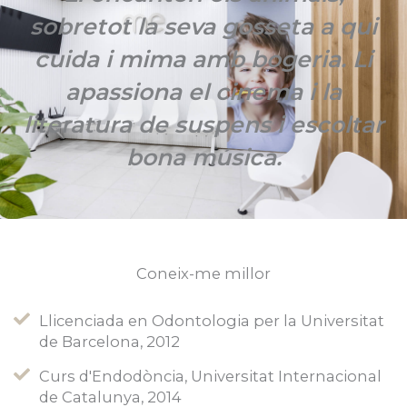
sobretot la seva gosseta a qui
cuida i mima amb bogeria. Li
apassiona el cinema i la
literatura de suspens i escoltar
bona música.
Coneix-me millor
Llicenciada en Odontologia per la Universitat
de Barcelona, ​​2012
Curs d'Endodòncia, Universitat Internacional
de Catalunya, 2014