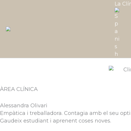
Vés
La Clí
al
contingut
ÀREA CLÍNICA
Alessandra Olivari
Empàtica i treballadora. Contagia amb el seu opti
Gaudeix estudiant i aprenent coses noves.