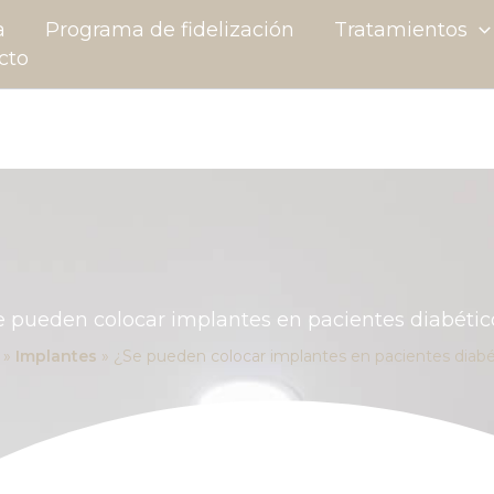
a
Programa de fidelización
Tratamientos
cto
e pueden colocar implantes en pacientes diabétic
»
Implantes
»
¿Se pueden colocar implantes en pacientes diabé