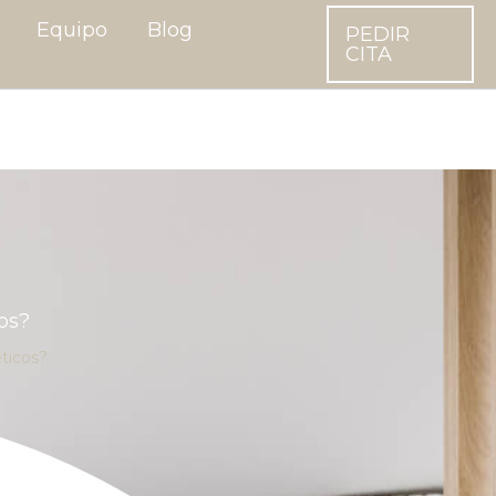
Equipo
Blog
PEDIR
CITA
os?
ticos?