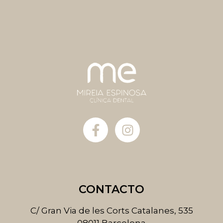
F
I
a
n
c
s
e
t
b
a
o
g
CONTACTO
o
r
k
a
C/ Gran Via de les Corts Catalanes, 535
-
m