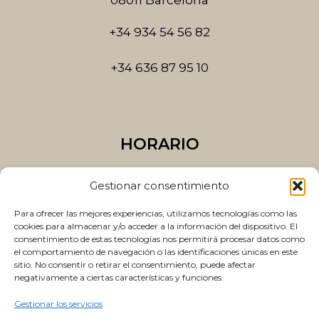
08011 Barcelona
f
+34 934 54 56 82
+34 636 87 95 10
HORARIO
Lunes a Jueves
Gestionar consentimiento
10:00 a 14:00 y 15:00 a 20:00
Para ofrecer las mejores experiencias, utilizamos tecnologías como las
Viernes
cookies para almacenar y/o acceder a la información del dispositivo. El
consentimiento de estas tecnologías nos permitirá procesar datos como
10:00 a 14:00 y 15:00 a 19:00
el comportamiento de navegación o las identificaciones únicas en este
sitio. No consentir o retirar el consentimiento, puede afectar
negativamente a ciertas características y funciones.
Gestionar los servicios