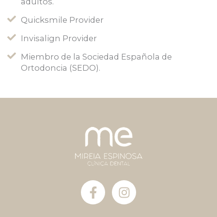
adultos.
Quicksmile Provider
Invisalign Provider
Miembro de la Sociedad Española de
Ortodoncia (SEDO).
F
I
a
n
c
s