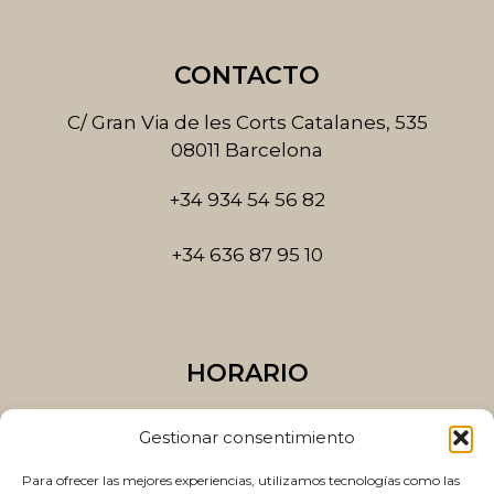
e
t
b
a
o
g
CONTACTO
o
r
k
a
C/ Gran Via de les Corts Catalanes, 535
-
m
08011 Barcelona
f
+34 934 54 56 82
+34 636 87 95 10
HORARIO
Lunes a Jueves
Gestionar consentimiento
10:00 a 14:00 y 15:00 a 20:00
Para ofrecer las mejores experiencias, utilizamos tecnologías como las