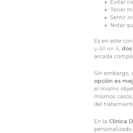
Evitar c
Tener mo
Sentir i
Notar qu
Es en este co
y All on 6
,
dos
arcada comple
Sin embargo, 
opción es mejo
el mismo objet
mismos casos, 
del tratamiento
En la
Clínica 
personalizado 