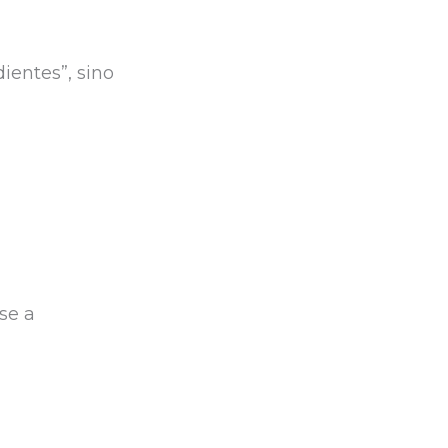
dientes”, sino
se a