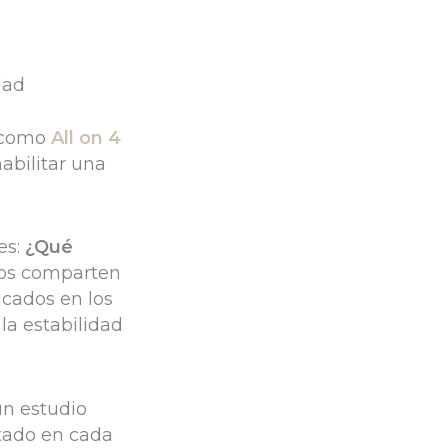
dad
s como
All on 4
abilitar una
es:
¿Qué
os comparten
icados en los
la estabilidad
un estudio
ltado en cada