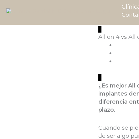
Ir
Clínic
al
Conta
contenido
All on 4 vs All 
¿Es mejor All 
implantes dent
diferencia en
plazo.
Cuando se pier
de ser algo pu