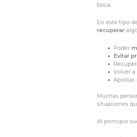
boca.
En este tipo d
recuperar
alg
Poder
m
Evitar p
Recuper
Volver a
Apostar
Muchas person
situaciones qu
Al principio s