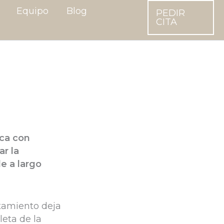
Equipo
Blog
PEDIR
CITA
oca con
ar la
e a largo
atamiento deja
leta de la